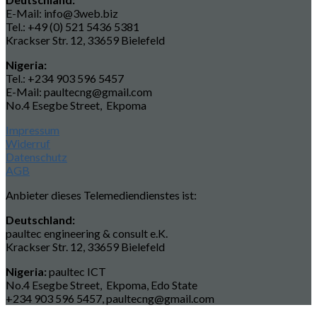
E-Mail: info@3web.biz
Tel.: +49 (0) 521 5436 5381
Krackser Str. 12, 33659 Bielefeld
Nigeria:
Tel.: +234 903 596 5457
E-Mail: paultecng@gmail.com
No.4 Esegbe Street, Ekpoma
Impressum
Widerruf
Datenschutz
AGB
Anbieter dieses Telemediendienstes ist:
Deutschland:
paultec engineering & consult e.K.
Krackser Str. 12, 33659 Bielefeld
Nigeria:
paultec ICT
No.4 Esegbe Street, Ekpoma, Edo State
+234 903 596 5457, paultecng@gmail.com