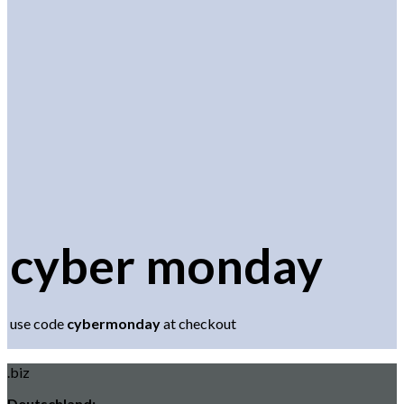
cyber monday
use code
cybermonday
at checkout
.biz
Deutschland: