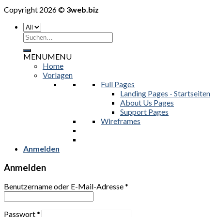
Copyright 2026 ©
3web.biz
Suchen
nach:
MENU
MENU
Home
Vorlagen
Full Pages
Landing Pages - Startseiten
About Us Pages
Support Pages
Wireframes
Anmelden
Anmelden
Benutzername oder E-Mail-Adresse
*
Passwort
*