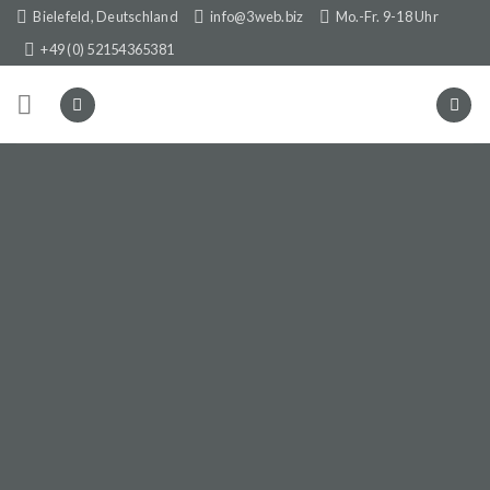
Skip
Bielefeld, Deutschland
info@3web.biz
Mo.-Fr. 9-18 Uhr
to
+49 (0) 52154365381
content