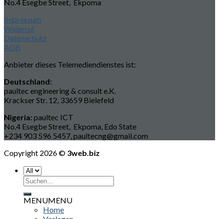
No.4 Esegbe Street, Ekpoma
Impressum
Widerruf
Datenschutz
AGB
Anbieter dieses Telemediendienstes ist:
Deutschland:
paultec engineering & consult e.K.
Krackser Str. 12, 33659 Bielefeld
Nigeria:
paultec ICT
No.4 Esegbe Street, Ekpoma, Edo State
+234 903 596 5457, paultecng@gmail.com
Copyright 2026 ©
3web.biz
Suchen
nach:
MENU
MENU
Home
Vorlagen