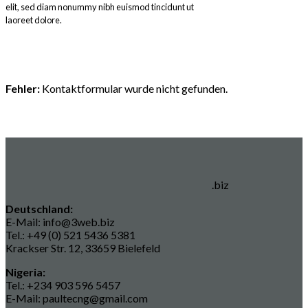
elit, sed diam nonummy nibh euismod tincidunt ut
laoreet dolore.
Fehler:
Kontaktformular wurde nicht gefunden.
.biz
Deutschland:
E-Mail: info@3web.biz
Tel.: +49 (0) 521 5436 5381
Krackser Str. 12, 33659 Bielefeld
Nigeria:
Tel.: +234 903 596 5457
E-Mail: paultecng@gmail.com