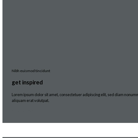
Nibh euismod tincidunt
get inspired
Lorem ipsum dolor sit amet, consectetuer adipiscing elit, sed diam nonum
aliquam erat volutpat.
learn more