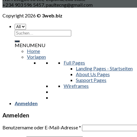
+234 903 596 5457, paultecng@gmail.com
Copyright 2026 ©
3web.biz
Suchen
nach:
MENU
MENU
Home
Vorlagen
Full Pages
Landing Pages - Startseiten
About Us Pages
Support Pages
Wireframes
Anmelden
Anmelden
Benutzername oder E-Mail-Adresse
*