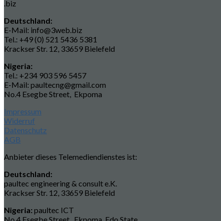
.biz
Deutschland:
E-Mail: info@3web.biz
Tel.: +49 (0) 521 5436 5381
Krackser Str. 12, 33659 Bielefeld
Nigeria:
Tel.: +234 903 596 5457
E-Mail: paultecng@gmail.com
No.4 Esegbe Street, Ekpoma
Impressum
Widerruf
Datenschutz
AGB
Anbieter dieses Telemediendienstes ist:
Deutschland:
paultec engineering & consult e.K.
Krackser Str. 12, 33659 Bielefeld
Nigeria:
paultec ICT
No.4 Esegbe Street, Ekpoma, Edo State