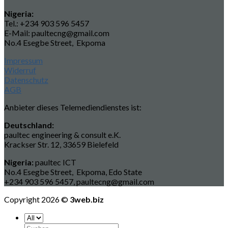
Nigeria:
Tel.: +234 903 596 5457
E-Mail: paultecng@gmail.com
No.4 Esegbe Street, Ekpoma
Impressum
Widerruf
Datenschutz
AGB
Anbieter dieses Telemediendienstes ist:
Deutschland:
paultec engineering & consult e.K.
Krackser Str. 12, 33659 Bielefeld
Nigeria:
paultec ICT
No.4 Esegbe Street, Ekpoma, Edo State
+234 903 596 5457, paultecng@gmail.com
Copyright 2026 ©
3web.biz
Suchen