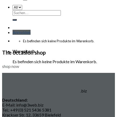
Suchen
nach:
Anmelden
Es befinden sich keine Produkte im Warenkorb.
Warenkorb
The occasion shop
Es befinden sich keine Produkte im Warenkorb.
shop now
.biz
Deutschland:
E-Mail: info@3web.biz
Tel.: +49 (0) 521 5436 5381
Krackser Str. 12, 33659 Bielefeld