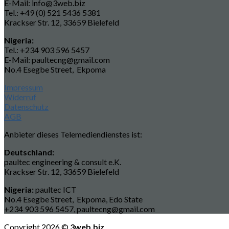
E-Mail: info@3web.biz
Tel.: +49 (0) 521 5436 5381
Krackser Str. 12, 33659 Bielefeld
Nigeria:
Tel.: +234 903 596 5457
E-Mail: paultecng@gmail.com
No.4 Esegbe Street, Ekpoma
Impressum
Widerruf
Datenschutz
AGB
Anbieter dieses Telemediendienstes ist:
Deutschland:
paultec engineering & consult e.K.
Krackser Str. 12, 33659 Bielefeld
Nigeria:
paultec ICT
No.4 Esegbe Street, Ekpoma, Edo State
+234 903 596 5457, paultecng@gmail.com
Copyright 2026 ©
3web.biz