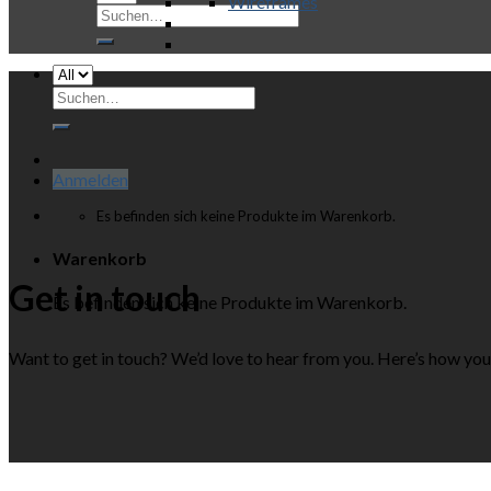
Wireframes
Suchen
nach:
Suchen
nach:
Anmelden
Es befinden sich keine Produkte im Warenkorb.
Warenkorb
Get in touch
Es befinden sich keine Produkte im Warenkorb.
Want to get in touch? We’d love to hear from you. Here’s how yo