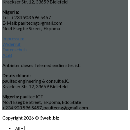
Krackser Str. 12, 33659 Bielefeld
Nigeria:
Tel.: +234 903 596 5457
E-Mail: paultecng@gmail.com
No.4 Esegbe Street, Ekpoma
Impressum
Widerruf
Datenschutz
AGB
Anbieter dieses Telemediendienstes ist:
Deutschland:
paultec engineering & consult e.K.
Krackser Str. 12, 33659 Bielefeld
Nigeria:
paultec ICT
No.4 Esegbe Street, Ekpoma, Edo State
+234 903 596 5457, paultecng@gmail.com
Copyright 2026 ©
3web.biz