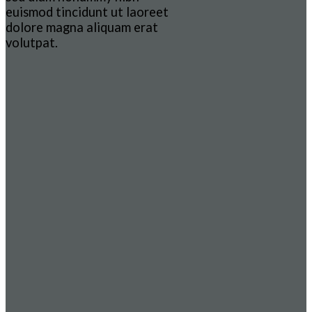
euismod tincidunt ut laoreet
dolore magna aliquam erat
volutpat.