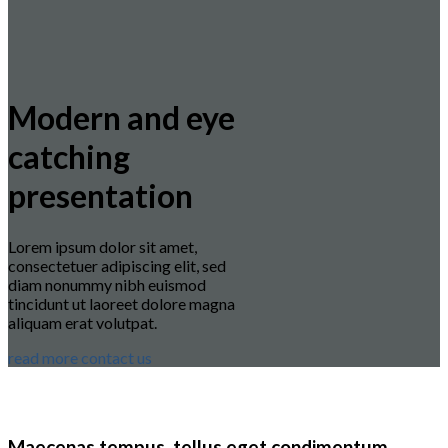
Modern and eye
catching
presentation
Lorem ipsum dolor sit amet,
consectetuer adipiscing elit, sed
diam nonummy nibh euismod
tincidunt ut laoreet dolore magna
aliquam erat volutpat.
read more
contact us
Maecenas tempus, tellus eget condimentum