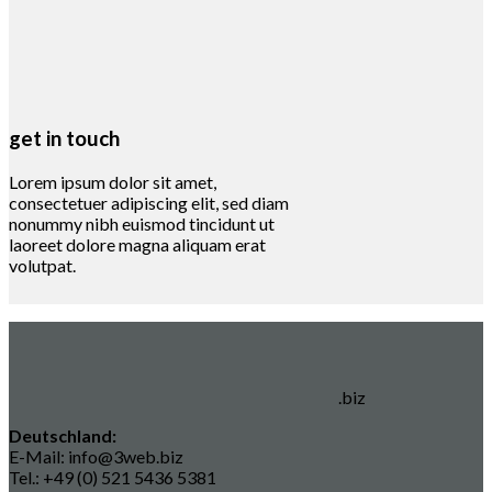
get in touch
Lorem ipsum dolor sit amet,
consectetuer adipiscing elit, sed diam
nonummy nibh euismod tincidunt ut
laoreet dolore magna aliquam erat
volutpat.
.biz
Deutschland:
E-Mail: info@3web.biz
Tel.: +49 (0) 521 5436 5381