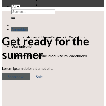
Suchen
nach:
Anmelden
Get ready for the
Es befinden sich keine Produkte im Warenkorb.
Warenkorb
summer
Es befinden sich keine Produkte im Warenkorb.
Lorem ipsum dolor sit amet elit.
Shop now
Sale