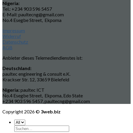
Nigeria:
Tel.: +234 903 596 5457
E-Mail: paultecng@gmail.com
No.4 Esegbe Street, Ekpoma
Impressum
Widerruf
Datenschutz
AGB
Anbieter dieses Telemediendienstes ist:
Deutschland:
paultec engineering & consult e.K.
Krackser Str. 12, 33659 Bielefeld
Nigeria:
paultec ICT
No.4 Esegbe Street, Ekpoma, Edo State
+234 903 596 5457, paultecng@gmail.com
Copyright 2026 ©
3web.biz
Suchen