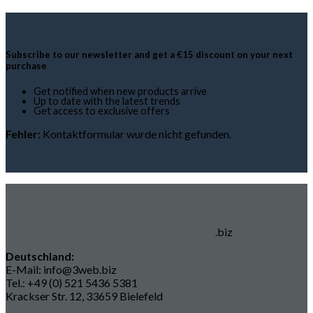
Subscribe to our newsletter and get a €15 discount on your next
purchase
Get notified when new products arrive
Up to date with the latest trends
Get access to exclusive offers
Fehler:
Kontaktformular wurde nicht gefunden.
.biz
Deutschland:
E-Mail: info@3web.biz
Tel.: +49 (0) 521 5436 5381
Krackser Str. 12, 33659 Bielefeld