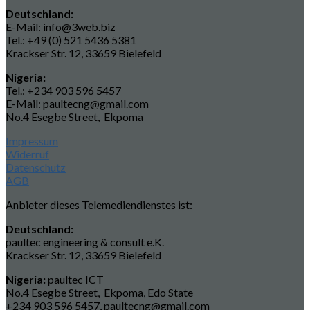
Deutschland:
E-Mail: info@3web.biz
Tel.: +49 (0) 521 5436 5381
Krackser Str. 12, 33659 Bielefeld
Nigeria:
Tel.: +234 903 596 5457
E-Mail: paultecng@gmail.com
No.4 Esegbe Street, Ekpoma
Impressum
Widerruf
Datenschutz
AGB
Anbieter dieses Telemediendienstes ist:
Deutschland:
paultec engineering & consult e.K.
Krackser Str. 12, 33659 Bielefeld
Nigeria:
paultec ICT
No.4 Esegbe Street, Ekpoma, Edo State
+234 903 596 5457, paultecng@gmail.com