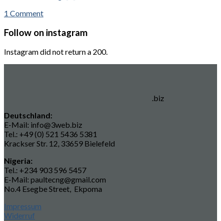
1 Comment
Follow on instagram
Instagram did not return a 200.
.biz
Deutschland:
E-Mail: info@3web.biz
Tel.: +49 (0) 521 5436 5381
Krackser Str. 12, 33659 Bielefeld
Nigeria:
Tel.: +234 903 596 5457
E-Mail: paultecng@gmail.com
No.4 Esegbe Street, Ekpoma
Impressum
Widerruf