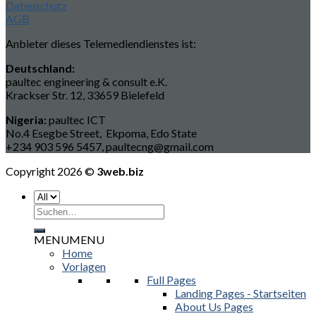
Datenschutz
AGB
Anbieter dieses Telemediendienstes ist:
Deutschland:
paultec engineering & consult e.K.
Krackser Str. 12, 33659 Bielefeld
Nigeria:
paultec ICT
No.4 Esegbe Street, Ekpoma, Edo State
+234 903 596 5457, paultecng@gmail.com
Copyright 2026 ©
3web.biz
Suchen
nach:
MENU
MENU
Home
Vorlagen
Full Pages
Landing Pages - Startseiten
About Us Pages